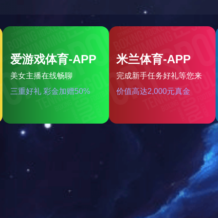
、区长于海波会见多盈在线官网党委书记、董事长陈先瑞一行