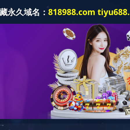
多盈在线官网
新闻中心
主营业务
党的建设