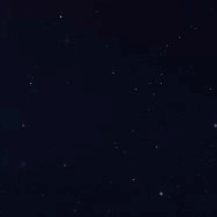
人才招聘
企业邮箱
友情链接
